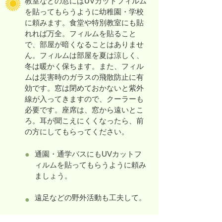
教室などの窓にはUVカットフィルム
を貼ってもらうように幼稚園・学校
に頼みます。食堂や特別教室にも貼
れれば万全。フィルムを貼ること
で、部屋が暗くなることはありませ
ん。フィルムは部屋を夏は涼しく、
冬は暖かく保ちます。また、フィル
ムは災害時のガラスの飛散防止に有
効です。窓は閉めておかないと紫外
線が入ってきますので、クーラーも
必要です。座席は、窓から遠いとこ
ろ。耳が聞こえにくくなったら、前
の方にしてもらってください。
●
通園・通学バスにもUVカットフ
ィルムを貼ってもらうように頼み
ましょう。
遠足などの野外活動も工夫して。
●
体育館によくある水銀ランプは紫
●